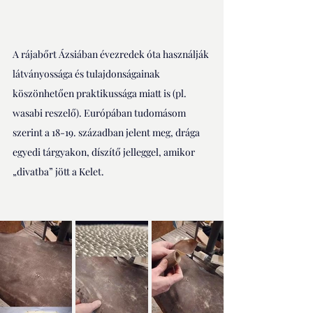
A rájabőrt Ázsiában évezredek óta használják 
látványossága és tulajdonságainak 
köszönhetően praktikussága miatt is (pl. 
wasabi reszelő). Európában tudomásom 
szerint a 18-19. században jelent meg, drága 
egyedi tárgyakon, díszítő jelleggel, amikor 
„divatba” jött a Kelet.