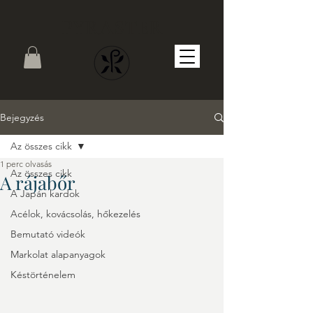
PYRASTER
Bejegyzés
Az összes cikk
1 perc olvasás
Az összes cikk
A rájabőr
A Japán kardok
Acélok, kovácsolás, hőkezelés
Bemutató videók
Markolat alapanyagok
Késtörténelem