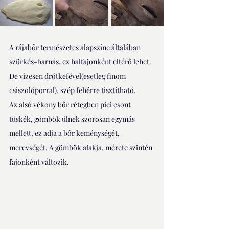
A rájabőr természetes alapszíne általában 
szürkés-barnás, ez halfajonként eltérő lehet. 
De vizesen drótkefével(esetleg finom 
csiszolóporral), szép fehérre tisztítható. 
Az alsó vékony bőr rétegben pici csont 
tüskék, gömbök ülnek szorosan egymás 
mellett, ez adja a bőr keménységét, 
merevségét. A gömbök alakja, mérete szintén 
fajonként változik.