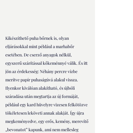
Kikészíthető puha bőrnek is, olyan 
eljárásokkal mint például a marhabőr 
esetében. De cserző anyagok nélkül, 
egyszerű szárítással kőkeménnyé válik. És itt 
jön az érdekesség: Néhány percre vízbe 
merítve papír puhaságúvá alakul vissza. 
Ilyenkor kiválóan alakítható, és újbóli 
száradása után megtartja az új formáját, 
például egy kard hüvelyre vizesen felkötözve 
tökéletesen leköveti annak alakját. Így újra 
megkeményedve, egy erős, kemény, merevítő 
„bevonatot” kapunk, ami nem mellesleg 