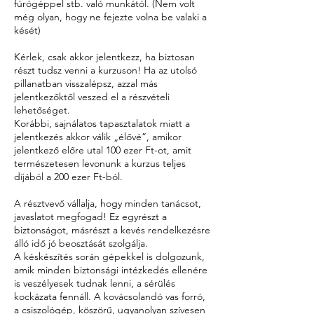
fúrógéppel stb. való munkától. (Nem volt
még olyan, hogy ne fejezte volna be valaki a
kését)
Kérlek, csak akkor jelentkezz, ha biztosan
részt tudsz venni a kurzuson! Ha az utolsó
pillanatban visszalépsz, azzal más
jelentkezőktől veszed el a részvételi
lehetőséget.
Korábbi, sajnálatos tapasztalatok miatt a
jelentkezés akkor válik „élővé”, amikor
jelentkező előre utal 100 ezer Ft-ot, amit
természetesen levonunk a kurzus teljes
díjából a 200 ezer Ft-ból.
A résztvevő vállalja, hogy minden tanácsot,
javaslatot megfogad! Ez egyrészt a
biztonságot, másrészt a kevés rendelkezésre
álló idő jó beosztását szolgálja.
A késkészítés során gépekkel is dolgozunk,
amik minden biztonsági intézkedés ellenére
is veszélyesek tudnak lenni, a sérülés
kockázata fennáll. A kovácsolandó vas forró,
a csiszológép, köszörű, ugyanolyan szívesen