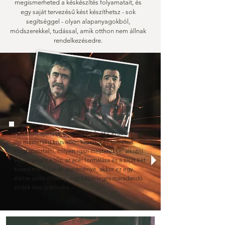
megismerheted a késkészítés folyamatait, és
egy saját tervezésű kést készíthetsz - sok
segítséggel - olyan alapanyagokból,
módszerekkel, tudással, amik otthon nem állnak
rendelkezésedre.
A kurzust ajánljuk mindenkinek, akit érdekel egy
ősi mesterség közvetlen közelről és szeretné
megtapasztalni, milyen igazi mesterekkel alkotni.
Ha lenyűgöz a tűz, az acél formálása és a saját két
kezed munkájának eredménye, akkor ez egy
életre szóló élmény, egy különleges maradandó
emlék lesz számodra.