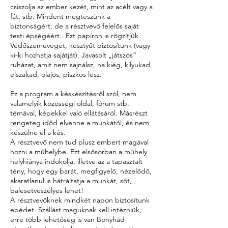
csiszolja az ember kezét, mint az acélt vagy a
fát, stb. Mindent megteszünk a
biztonságért, de a résztvevő felelős saját
testi épségéért.. Ezt papíron is rögzítjük.
Védőszemüveget, kesztyűt biztosítunk (vagy
ki-ki hozhatja sajátját). Javasolt „játszós”
ruházat, amit nem sajnálsz, ha kiég, kilyukad,
elszakad, olajos, piszkos lesz.
Ez a program a késkészítésről szól, nem
valamelyik közösségi oldal, fórum stb.
témával, képekkel való ellátásáról. Másrészt
rengeteg időd elvenne a munkától, és nem
készülne el a kés.
A résztvevő nem tud plusz embert magával
hozni a műhelybe. Ezt elsősorban a műhely
helyhiánya indokolja, illetve az a tapasztalt
tény, hogy egy barát, megfigyelő, nézelődő,
akaratlanul is hátráltatja a munkát, sőt,
balesetveszélyes lehet!
A résztvevőknek mindkét napon biztosítunk
ebédet. Szállást maguknak kell intézniük,
erre több lehetőség is van Bonyhád