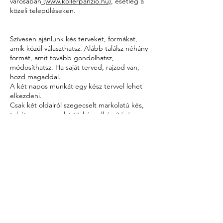
városában
(www.kollerpanzio.hu)
, esetleg a
közeli településeken.
Szívesen ajánlunk kés terveket, formákat,
amik közül választhatsz. Alább találsz néhány
formát, amit tovább gondolhatsz,
módosíthatsz. Ha saját terved, rajzod van,
hozd magaddal.
A két napos munkát egy kész tervvel lehet
elkezdeni.
Csak két oldalról szegecselt markolatú kés,
tehát nem markolat tüskés, elkészítésére
van lehetőség. (Felfűzött markolatú/markolat
tüskés kés készítése talán egyszerűbbnek
tűnhet, de olyan buktatókat tartalmaz, amik
kétségessé tennék, hogy a kés kettő nap
alatt elkészül).
A markolaton nem lesz fém bakni, kézvédő –
szintén az azzal járó problémák, és az idő
rövidsége miatt.
A markolatra kb. 10 féle trópusi vagy hazai
fából választhatsz, a helyszínen.
Egyéb különleges fák, csontok nincsenek