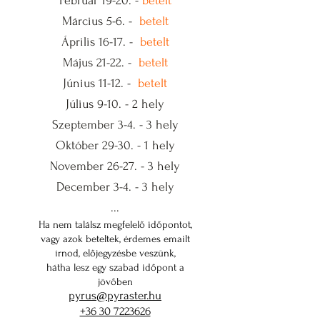
Február 19-20. -
betelt
Március 5-6. -
betelt
Április 16-17. -
betelt
Május 21-22. -
betelt
Június 11-12. -
betelt
Július 9-10. -
2 hely
Szeptember 3-4. -
3 hely
Október 29-30. -
1 hely
November 26-27. -
3 hely
December 3-4. -
3 hely
...
Ha nem találsz megfelelő időpontot,
vagy azok beteltek, érdemes emailt
írnod, előjegyzésbe veszünk,
hátha lesz egy szabad időpont a
jövőben
pyrus@pyraster.hu
+36 30 7223626