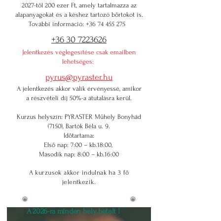
2027-től 200 ezer Ft, amely tartalmazza az
alapanyagokat és a késhez tartozó bőrtokot is.
További információ: +36 74 455 275
+36 30 7223626
Jelentkezés véglegesítése csak emailben
lehetséges:
pyrus@pyraster.hu
A jelentkezés akkor válik érvényessé, amikor
a részvételi díj 50%-a átutalásra kerül.
Kurzus helyszín: PYRASTER Műhely Bonyhád
(7150), Bartók Béla u. 9.
Időtartama:
Első nap: 7:00 – kb.18:00,
Második nap: 8:00 – kb.16:00
A kurzusok akkor indulnak ha 3 fő
jelentkezik.
A 2026-ra minden hely betelt​ !