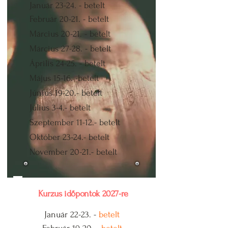
Január 23-24. -
betelt
Február 20-21. - betelt
Március 20-21. -
betelt
Március 27-28. - betelt
Április 24-25. -
betelt
Május 15-16. -betelt
Június 19-20.-
betelt
Július 3-4.-
betelt
Szeptember 11-12.-
betelt
Október 23-24.-
betelt
November 20-21.-
betelt
Kurzus időpontok 2027-re
Január 22-23. -
betelt