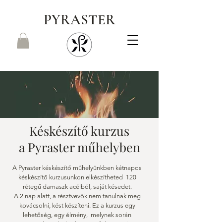
PYRASTER
Késkészítő kurzus
a Pyraster műhelyben
A Pyraster késkészítő műhelyünkben kétnapos
késkészítő kurzusunkon elkészítheted 120
rétegű damaszk acélból, saját késedet.
A 2 nap alatt, a résztvevők nem tanulnak meg
kovácsolni, kést készíteni. Ez a kurzus egy
lehetőség, egy élmény, melynek során