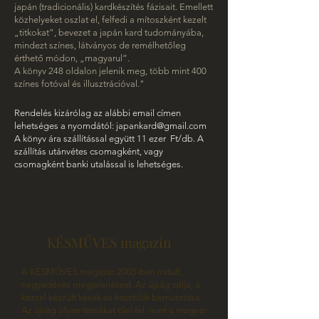
japán (tradicionális) kardkészítés fázisait. Emellett
közhelyeket oszlat el, felfedi a mítoszként kezelt
„titkokat”, bevezet a japán kard tudományába,
mindezt színes, látványos de remélhetőleg
érthető módon,
„magyarul”.
A könyv 248 oldalon jelenik meg, több mint 400
színes fotóval és illusztrációval."
Rendelés kizárólag az alábbi email címen
lehetséges a nyomdától:
japankard@gmail.com
A könyv ára szállítással együtt 11 ezer Ft/db. A
szállítás utánvétes csomagként, vagy
csomagként banki utalással is lehetséges.
KÉSMŰVES magazin
A KÉSMŰVES magazin 2005-ben indult,
negyedéves megjelenéssel. Az újság célja, a
kézzel készült kések és készítőik bemutatása.
Az újság olyan témákat ölel fel, mint a magyar