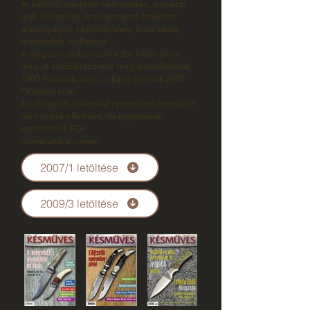
és külföldi mesterek bemutatása, damaszt
acél, hőkezelés, anyagismeret, markolat
alapanyagok, késtörténelem, híres kések,
tokkészítés, kiállítások...
A magazin utolsó száma 2011-ben jelent
meg. A korábbi számok megvásárolhatóak
1000 Ft/darab áron, a dupla számok 2000
Ft/darab áron.
Az elfogyott számokat nyomtatott formában
nem tudjuk elküldeni, de ingyenesen
letölthetőek PDF
formátumban innen:
2007/1 letöltése
2009/3 letöltése