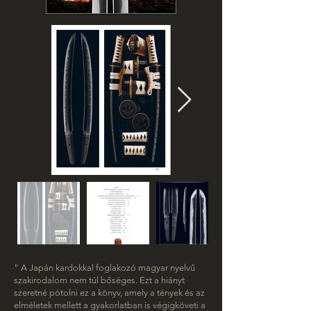
" A Japán kardokkal foglakozó magyar nyelvű
szakirodalom nem túl bőséges. Ezt a hiányt
szeretné pótolni ez a könyv, amely a tények és az
elméletek mellett a gyakorlatban is végigköveti a