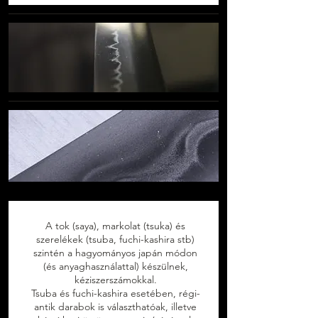
A tok (saya), markolat (tsuka) és
szerelékek (tsuba, fuchi-kashira stb)
szintén a hagyományos japán módon
(és anyaghasználattal) készülnek,
kéziszerszámokkal.
Tsuba és fuchi-kashira esetében, régi-
antik darabok is választhatóak, illetve