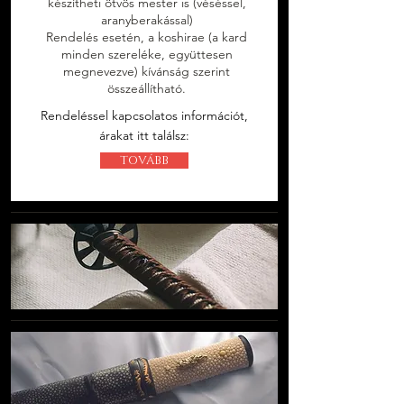
készítheti ötvös mester is (véséssel,
aranyberakással)
Rendelés esetén, a koshirae (a kard
minden szereléke, együttesen
megnevezve) kívánság szerint
összeállítható.
Rendeléssel kapcsolatos információt,
árakat itt találsz:
TOVÁBB