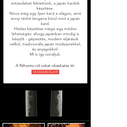
évtizedeket fektettünk, a japán kardok
készítése.
Nincs még egy ilyen kard a világon, amit
ennyi tévhit lengene körül mint a japán
kard.
Hiteles készítése mégis egy módon
lehetséges: ahogy japánban mindig is
készült - gépesítés, modern eljárások
nélkül, tradicionális japán módszerekkel,
és anyagokból.
Mi is így csináljuk.
A Nihonto-ról sokat olvashatsz itt:
HAMAROSAN!