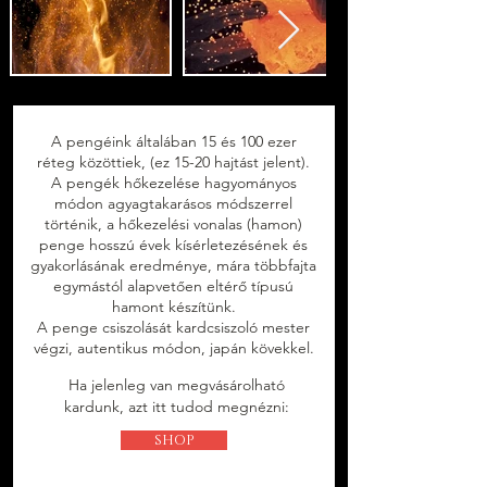
A pengéink általában 15 és 100 ezer
réteg közöttiek, (ez 15-20 hajtást jelent).
A pengék hőkezelése hagyományos
módon agyagtakarásos módszerrel
történik, a hőkezelési vonalas (hamon)
penge hosszú évek kísérletezésének és
gyakorlásának eredménye, mára többfajta
egymástól alapvetően eltérő típusú
hamont készítünk.
A penge csiszolását kardcsiszoló mester
végzi, autentikus módon, japán kövekkel.
Ha jelenleg van megvásárolható
kardunk, azt itt tudod megnézni:
SHOP