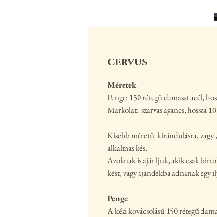
cervus
Méretek
Penge: 150 rétegű damaszt acél, ho
Markolat: szarvas agancs, hossza 1
Kisebb méretű, kirándulásra, vagy 
alkalmas kés.
Azoknak is ajánljuk, akik csak birt
kést, vagy ajándékba adnának egy il
Penge
A kézi kovácsolású 150 rétegű dam