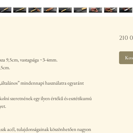
210 
Kos
ssza 9,5cm, vastagsága ~3-4mm.
0,5cm.
„általános” mindennapi használatra egyaránt
okolni szeretnének egy ilyen értékű és esztétikumú
yet.
aszk acél, tulajdonságainak köszönhetően nagyon