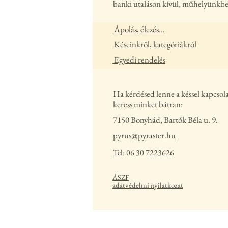
banki utaláson kívül, műhelyünkbe
Ápolás, élezés...
Késeinkről, kategóriákról
Egyedi rendelés
Ha kérdésed lenne a késsel kapcsol
keress minket bátran:
7150 Bonyhád, Bartók Béla u. 9.
pyrus@pyraster.hu
Tel: 06 30 7223626
ÁSZF
adatvédelmi nyilatkozat