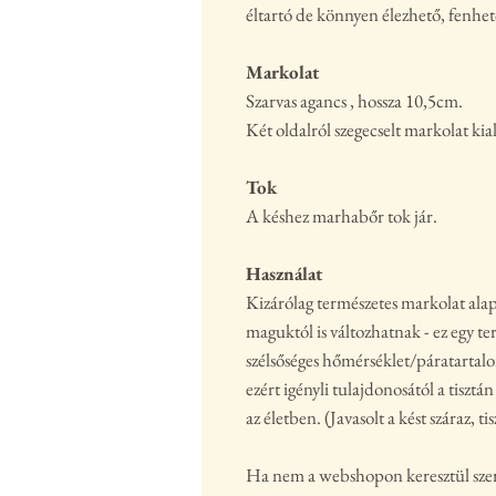
éltartó de könnyen élezhető, fenh
Markolat
Szarvas agancs , hossza 10,5cm.
Két oldalról szegecselt markolat kia
Tok
A késhez marhabőr tok jár.
Használat
Kizárólag természetes markolat ala
maguktól is változhatnak - ez egy t
szélsőséges hőmérséklet/páratartal
ezért igényli tulajdonosától a tisztán
az életben. (Javasolt a kést száraz, t
Ha nem a webshopon keresztül szeret