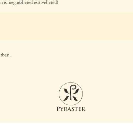
n is megnézheted és átveheted!
atban,