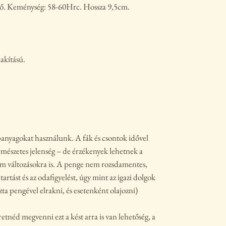
ető. Keménység: 58-60Hrc. Hossza 9,5cm.
lakítású.
panyagokat használunk. A fák és csontok idővel
ermészetes jelenség – de érzékenyek lehetnek a
om változásokra is. A penge nem rozsdamentes,
 tartást és az odafigyelést, úgy mint az igazi dolgok
iszta pengével elrakni, és esetenként olajozni)
néd megvenni ezt a kést arra is van lehetőség, a