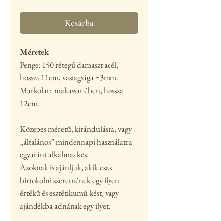
Kosárba
Méretek
Penge: 150 rétegű damaszt acél,
hossza 11cm, vastagsága ~3mm.
Markolat: makassar ében, hossza
12cm.
Közepes méretű, kirándulásra, vagy
„általános” mindennapi használatra
egyaránt alkalmas kés.
Azoknak is ajánljuk, akik csak
birtokolni szeretnének egy ilyen
értékű és esztétikumú kést, vagy
ajándékba adnának egy ilyet.