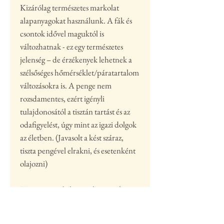
Kizárólag természetes markolat
alapanyagokat használunk. A fák és
csontok idővel maguktól is
változhatnak - ez egy természetes
jelenség – de érzékenyek lehetnek a
szélsőséges hőmérséklet/páratartalom
változásokra is. A penge nem
rozsdamentes, ezért igényli
tulajdonosától a tisztán tartást és az
odafigyelést, úgy mint az igazi dolgok
az életben. (Javasolt a kést száraz,
tiszta pengével elrakni, és esetenként
olajozni)
Ha nem a webshopon keresztül
szeretnéd megvenni ezt a kést arra is
van lehetőség, a banki utaláson kívül,