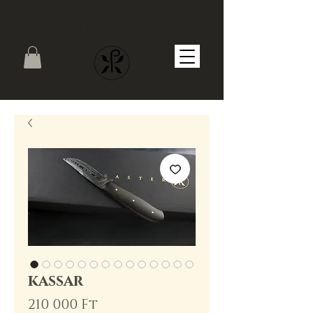
PYRASTER
kassar
Ár
210 000 Ft