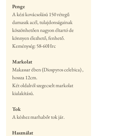
Penge
A kézi kovácsolású 150 rétegű
damaszk acél, tulajdonságainak
köszönhetően nagyon éltartó de
könnyen élezhető, fenhető.
Keménység: 58-60Hrc
Markolat
Makassar ében (Diospyros celebica) ,
hossza 12cm.
Két oldalról szegecselt markolat
kialakítású.
Tok
A késhez marhabőr tok jár.
Használat