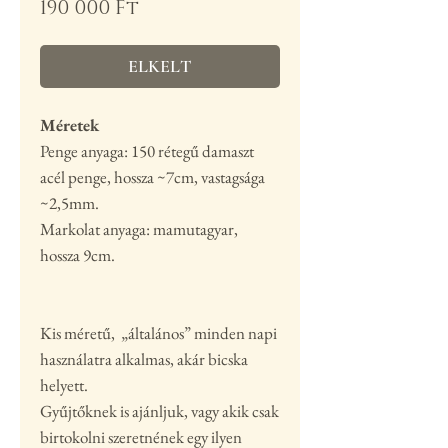
Ár
190 000 Ft
ELKELT
Méretek
Penge anyaga: 150 rétegű damaszt
acél penge, hossza ~7cm, vastagsága
~2,5mm.
Markolat anyaga: mamutagyar,
hossza 9cm.
Kis méretű, „általános” minden napi
használatra alkalmas, akár bicska
helyett.
Gyűjtőknek is ajánljuk, vagy akik csak
birtokolni szeretnének egy ilyen