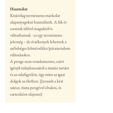
Használat
Kizárólag természetes markolat
alapanyagokat használunk. A fák és
csontok idővel maguktól is
változhatnak - ez egy természetes
jelenség – de érzékenyek lehetnek a
szélsőséges hőmérséklet/páratartalom
változásokra.
A penge nem rozsdamentes, ezért
igényli tulajdonosától a tisztán tartást
és az odafigyelést, úgy mint az igazi
dolgok az életben. (Javasolt a kést
száraz, tiszta pengével elrakni, és
esetenként olajozni)
Ha nem a webshopon keresztül