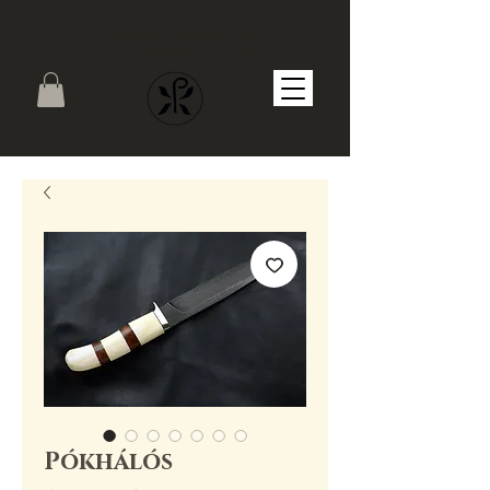
PYRASTER
Pókhálós