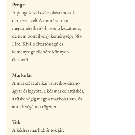
Penge
A penge kézi kovácsolású mozaik
damaszt acél( A mintázat nem
megismételhető -hasonló készíthető,
de nem pont ilyen), keménysége 58+
Hrc. Kiváló éltartósságú és
keménysége ellenére könnyen
élezhető.
Markolat
A markolat afrikai varacskos disznó
agyar és kígyófa, a kés markolattüskés,
a tüske végig megy a markolatban, és
annak végében rögzített.
Tok
A késhez marhabőr tok jár.