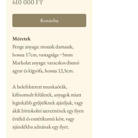
Ár
610 000 Ft
Kosárba
Méretek
Penge anyaga: mozaik damasz
k
,
hossza
17cm, vastagsága ~5mm
Markolat anyaga: varacskos disznó
agyar és kígyófa, hossza 12,5cm.
A belefektetett munkaórák,
kifinomult felületek, anyagok miatt
leginkább gyűjtőknek ajánljuk, vagy
akik birtokolni szeretnének egy ilyen
értékű és esztétikumú kést, vagy
ajándékba adnának egy ilyet.