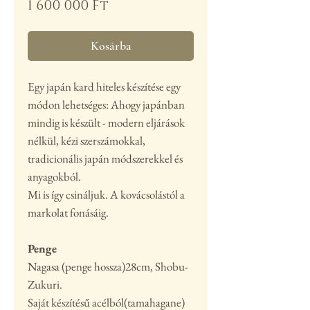
Ár
1 600 000 Ft
Kosárba
Egy japán kard h
iteles készítése egy
módon lehetséges: Ahogy japánban
mindig is készült - modern eljárások
nélkül, kézi szerszámokkal,
tradicionális japán módszerekkel és
anyagokból.
Mi is így csináljuk. A kovácsolástól a
markolat fonásáig.
Penge
Nagasa (penge hossza)28cm, Shobu-
Zukuri.
Saját készítésű acélból(tamahagane)