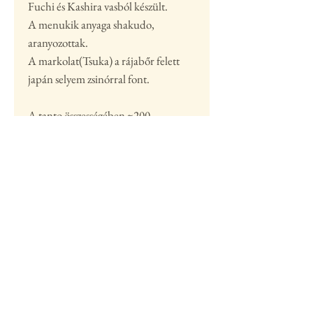
Fuchi és Kashira vasból készült.
A menukik anyaga shakudo,
aranyozottak.
A markolat(Tsuka) a rájabőr felett
japán selyem zsinórral font.
A tanto összességében ~200
munkaórát tartalmaz.
Ápolás, élezés...
Késeinkről, kategóriákról
Egyedi rendelés
Ha kérdésed lenne a késsel
kapcsolatban, keress minket bátran:
7150 Bonyhád, Bartók Béla u. 9.