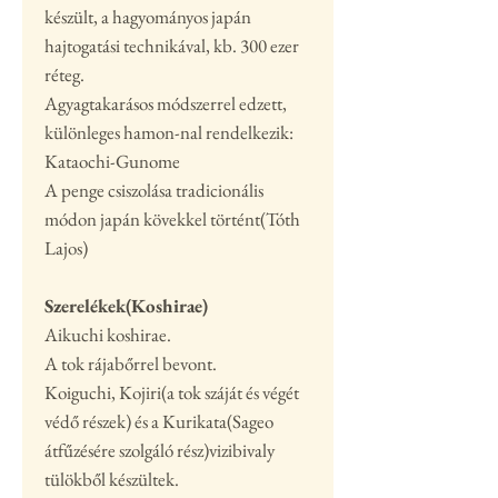
készült, a hagyományos japán
hajtogatási technikával, kb. 300 ezer
réteg.
Agyagtakarásos módszerrel edzett,
különleges hamon-nal rendelkezik:
Kataochi-Gunome
A penge csiszolása tradicionális
módon japán kövekkel történt(Tóth
Lajos)
Szerelékek(Koshirae)
Aikuchi koshirae.
A tok rájabőrrel bevont.
Koiguchi, Kojiri(a tok száját és végét
védő részek) és a Kurikata(Sageo
átfűzésére szolgáló rész)vizibivaly
tülökből készültek.