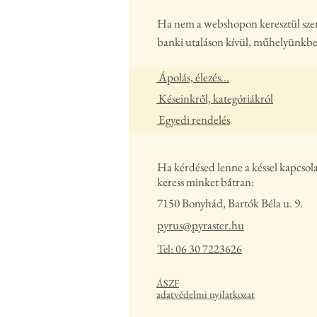
Ha nem a webshopon keresztül szeret
banki utaláson kívül, műhelyünkbe
Ápolás, élezés...
Késeinkről, kategóriákról
Egyedi rendelés
Ha kérdésed lenne a késsel kapcsol
keress minket bátran:
7150 Bonyhád, Bartók Béla u. 9.
pyrus@pyraster.hu
Tel: 06 30 7223626
ÁSZF
adatvédelmi nyilatkozat