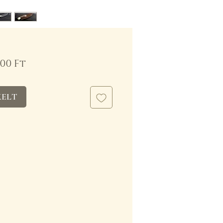
Ár
000 Ft
KELT