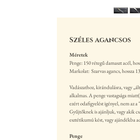
Széles agancsos
Méretek
Penge: 150 rétegű damaszt acél, ho
Markolat: Szarvas agancs, hossza 
Vadászathoz, kirándulásra, vagy „á
alkalmas. A penge vastagsága miatt
ezért odafigyelést igényel, nem az a 
Gyűjtőknek is ajánljuk, vagy akik cs
esztétikumú kést, vagy ajándékba a
Penge