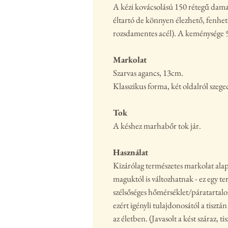
A kézi kovácsolású 150 rétegű dam
éltartó de könnyen élezhető, fenhe
rozsdamentes acél). A keménysége 
Markolat
Szarvas agancs, 13cm.
Klasszikus forma, két oldalról szege
Tok
A késhez marhabőr tok jár.
Használat
Kizárólag természetes markolat ala
maguktól is változhatnak - ez egy t
szélsőséges hőmérséklet/páratartal
ezért igényli tulajdonosától a tisztán
az életben. (Javasolt a kést száraz, t