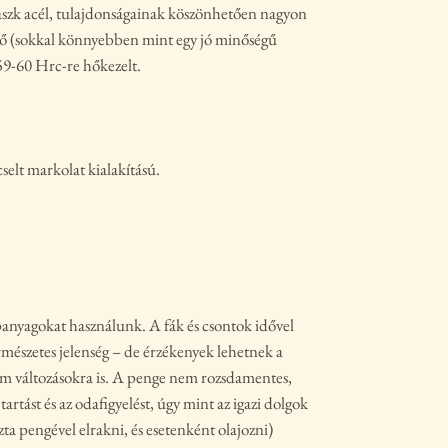
aszk acél, tulajdonságainak köszönhetően nagyon
tő (sokkal könnyebben mint egy jó minőségű
59-60 Hrc-re hőkezelt.
cselt markolat kialakítású.
panyagokat használunk. A fák és csontok idővel
ermészetes jelenség – de érzékenyek lehetnek a
om változásokra is. A penge nem rozsdamentes,
 tartást és az odafigyelést, úgy mint az igazi dolgok
iszta pengével elrakni, és esetenként olajozni)