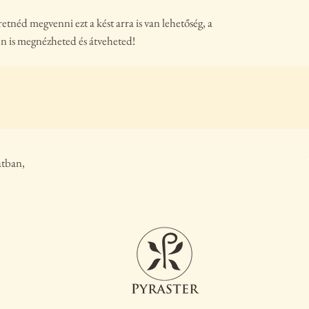
néd megvenni ezt a kést arra is van lehetőség, a
n is megnézheted és átveheted!
atban,