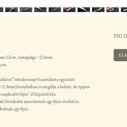
190 
EL
ssza 12cm, vastagsága ~2,5mm.
13cm.
ltalános” mindennapi használatra egyaránt
(~2.3mm) konyhában is megálja a helyét, de éppen
"csapkodós fajta" él képzésű kés.
ak birtokolni szeretnének egy ilyen értékű és
dnának egy ilyet.