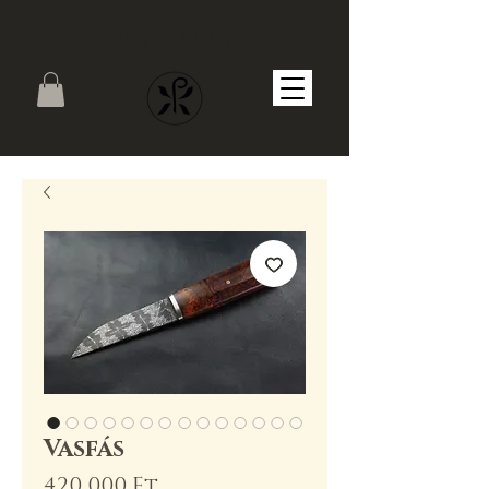
PYRASTER
Vasfás
Ár
420 000 Ft