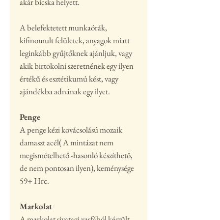
akár bicska helyett.
A belefektetett munkaórák,
kifinomult felületek, anyagok miatt
leginkább gyűjtőknek ajánljuk, vagy
akik birtokolni szeretnének egy ilyen
értékű és esztétikumú kést, vagy
ajándékba adnának egy ilyet.
Penge
A penge kézi kovácsolású mozaik
damaszt acél( A mintázat nem
megismételhető -hasonló készíthető,
de nem pontosan ilyen), keménysége
59+ Hrc.
Markolat
A markolat sivatagi vasfából készült,