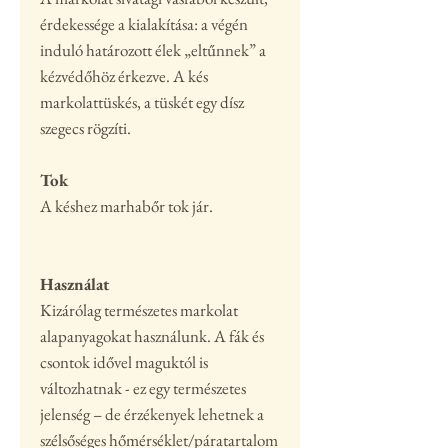
érdekessége a kialakítása: a végén
induló határozott élek „eltűnnek” a
kézvédőhöz érkezve. A kés
markolattüskés, a tüskét egy dísz
szegecs rögzíti.
Tok
A késhez marhabőr tok jár.
Használat
Kizárólag természetes markolat
alapanyagokat használunk. A fák és
csontok idővel maguktól is
változhatnak - ez egy természetes
jelenség – de érzékenyek lehetnek a
szélsőséges hőmérséklet/páratartalom