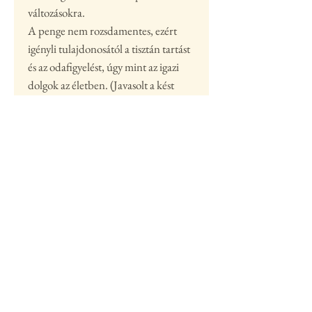
változásokra.
A penge nem rozsdamentes, ezért
igényli tulajdonosától a tisztán tartást
és az odafigyelést, úgy mint az igazi
dolgok az életben. (Javasolt a kést
száraz, tiszta pengével elrakni, és
esetenként olajozni)
Ha nem a webshopon keresztül
szeretnéd megvenni ezt a kést arra is
van lehetőség, a banki utaláson kívül,
Műhelyünkben is megnézheted és
átveheted!
Ápolás, élezés...
Késeinkről, kategóriákról