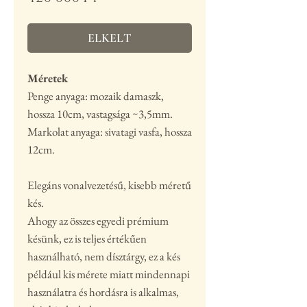
ELKELT
Méretek
Penge anyaga: mozaik damaszk,
hossza 10cm, vastagsága ~3,5mm.
Markolat anyaga: sivatagi vasfa, hossza
12cm.
Elegáns vonalvezetésű, kisebb méretű
kés.
Ahogy az összes egyedi prémium
késünk, ez is teljes értékűen
használható, nem dísztárgy, ez a kés
például kis mérete miatt mindennapi
használatra és hordásra is alkalmas,